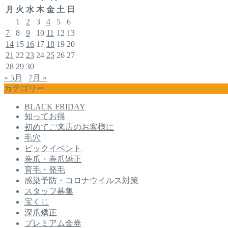
月
火
水
木
金
土
日
1
2
3
4
5
6
7
8
9
10
11
12
13
14
15
16
17
18
19
20
21
22
23
24
25
26
27
28
29
30
« 5月
7月 »
カテゴリー
BLACK FRIDAY
知ってお得
初めてご来店のお客様に
毛穴
ビックイベント
巻爪・巻爪矯正
育毛・発毛
感染予防・コロナウイルス対策
スタッフ募集
宝くじ
深爪矯正
プレミアム金券