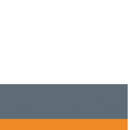
ISHは15年、ネイルサロンVivantは7年になります。 無添加化粧品
tにて、痛い！巻爪をどうにかしたい方 矯正することで緩和され真