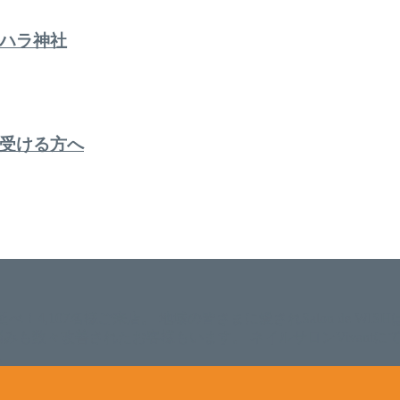
ハラ神社
受ける方へ
。 延べ！4,107名様ご来店。 地域の皆さまに愛されSalon de W
のお悩みも数々改善されたお客様もいます。 ネイルサロンVivan
。