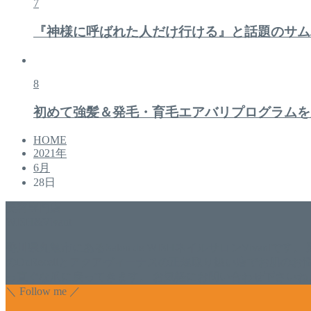
7
『神様に呼ばれた人だけ行ける』と話題のサム
8
初めて強髪＆発毛・育毛エアバリプログラムを
HOME
2021年
6月
28日
美容専門店
WISH&Vivant
香川県丸亀市にあるSalon de WISHネイルサロンVivantです
のDr.Recellとアクアヴィーナスの正規取り扱い店でお肌
っ直ぐな爪に戻ってきます。 お気軽にお問い合わせ下さいね
＼ Follow me ／