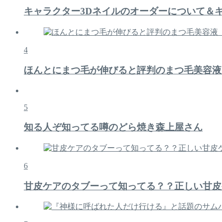
キャラクター3Dネイルのオーダーについて＆
4
ほんとにまつ毛が伸びると評判のまつ毛美容液
5
知る人ぞ知ってる噂のどら焼き森上屋さん
6
甘皮ケアのタブーって知ってる？？正しい甘皮