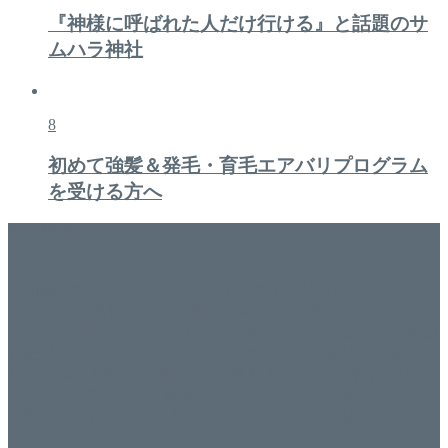
『神様に呼ばれた人だけ行ける』と話題のサ
ムハラ神社
8
初めて強髪＆発毛・育毛エアバリプログラム
を受ける方へ
美容専門店
WISH&Vivant
香川県丸亀市にあるSalon de WISHネイルサロンVivantです。
延べ！4,107名様ご来店。 地域の皆さまに愛されSalon de
WISHは15年、ネイルサロンVivantは7年になります。 無添加
化粧品のDr.Recellとアクアヴィーナスの正規取り扱い店でお
肌のお悩みも数々改善されたお客様もいます。 ネイルサロ
ンVivantにて、痛い！巻爪をどうにかしたい方 矯正すること
で緩和され真っ直ぐな爪に戻ってきます。 お気軽にお問い
合わせ下さいね。