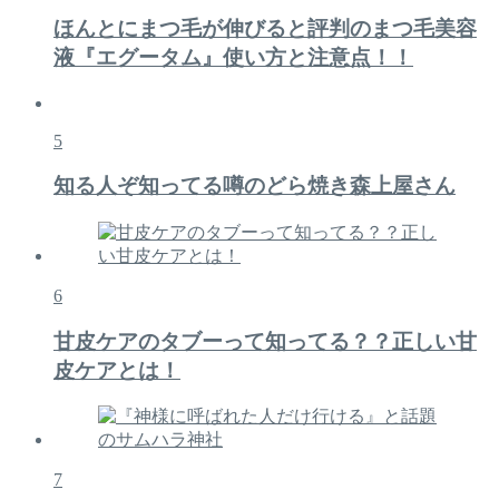
ほんとにまつ毛が伸びると評判のまつ毛美容
液『エグータム』使い方と注意点！！
5
知る人ぞ知ってる噂のどら焼き森上屋さん
6
甘皮ケアのタブーって知ってる？？正しい甘
皮ケアとは！
7