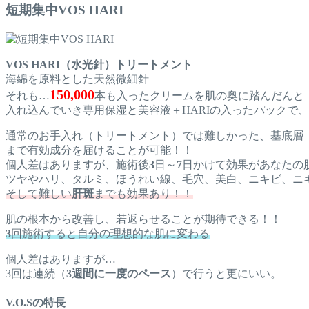
短期集中VOS HARI
VOS HARI（水光針）トリートメント
海綿を原料とした天然微細針
150,000
それも…
本も入ったクリームを肌の奥に踏んだんと
入れ込んでいき専用保湿と美容液＋HARIの入ったパックで
通常のお手入れ（トリートメント）では難しかった、基底層
まで有効成分を届けることが可能！！
個人差はありますが、施術後
3
日～
7
日かけて効果があなたの
ツヤやハリ、タルミ、ほうれい線、毛穴、美白、ニキビ、ニ
そして難しい
肝斑
までも効果あり！！
肌の根本から改善し、若返らせることが期待できる！！
3
回施術すると自分の理想的な肌に変わる
個人差はありますが…
3回は連続（
3週間に一度のペース
）で行うと更にいい。
V.O.Sの特長