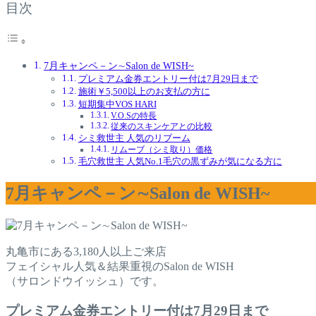
目次
7月キャンペ－ン∼Salon de WISH~
プレミアム金券エントリー付は7月29日まで
施術￥5,500以上のお支払の方に
短期集中VOS HARI
V.O.Sの特長
従来のスキンケアとの比較
シミ救世主 人気のリブーム
リムーブ（シミ取り）価格
毛穴救世主 人気No.1毛穴の黒ずみが気になる方に
7月キャンペ－ン∼Salon de WISH~
丸亀市にある3,180人以上ご来店
フェイシャル人気＆結果重視のSalon de WISH
（サロンドウイッシュ）です。
プレミアム金券エントリー付は7月29日まで