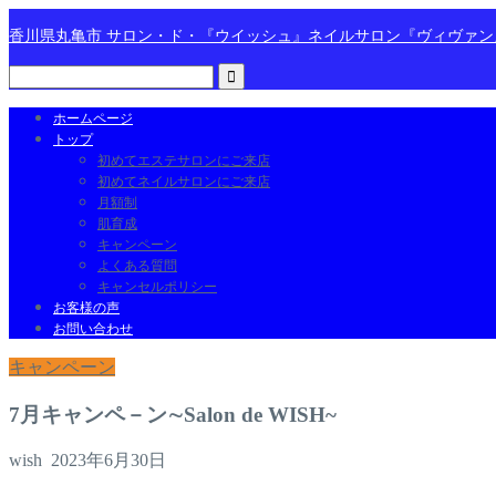
香川県丸亀市 サロン・ド・『ウイッシュ』ネイルサロン『ヴィヴァ
ホームページ
トップ
初めてエステサロンにご来店
初めてネイルサロンにご来店
月額制
肌育成
キャンペーン
よくある質問
キャンセルポリシー
お客様の声
お問い合わせ
キャンペーン
7月キャンペ－ン∼Salon de WISH~
wish
2023年6月30日