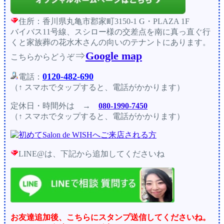
住所：香川県丸亀市郡家町3150-1 G・PLAZA 1F
バイバス11号線、スシロー様の交差点を南に真っ直ぐ行
くと家族葬の花水木さんの向いのテナントにあります。
⇒
Google map
こちらからどうぞ
0120-482-690
電話：
（↑ スマホでタップすると、電話がかかります）
定休日・時間外
は →
080-1990-7450
（↑ スマホでタップすると、電話がかかります）
LINE@は、下記から追加してくださいね
お友達追加後、こちらにスタンプ送信してくださいね。