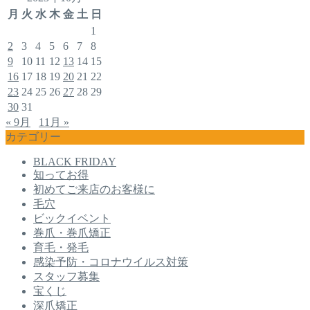
月
火
水
木
金
土
日
1
2
3
4
5
6
7
8
9
10
11
12
13
14
15
16
17
18
19
20
21
22
23
24
25
26
27
28
29
30
31
« 9月
11月 »
カテゴリー
BLACK FRIDAY
知ってお得
初めてご来店のお客様に
毛穴
ビックイベント
巻爪・巻爪矯正
育毛・発毛
感染予防・コロナウイルス対策
スタッフ募集
宝くじ
深爪矯正