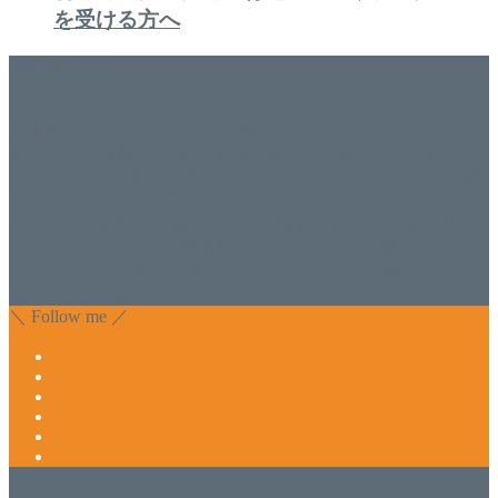
を受ける方へ
美容専門店
WISH&Vivant
香川県丸亀市にあるSalon de WISHネイルサロンVivantです。
延べ！4,107名様ご来店。 地域の皆さまに愛されSalon de
WISHは15年、ネイルサロンVivantは7年になります。 無添加
化粧品のDr.Recellとアクアヴィーナスの正規取り扱い店でお
肌のお悩みも数々改善されたお客様もいます。 ネイルサロ
ンVivantにて、痛い！巻爪をどうにかしたい方 矯正すること
で緩和され真っ直ぐな爪に戻ってきます。 お気軽にお問い
合わせ下さいね。
＼ Follow me ／