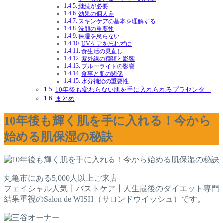
継続が必要
効果の個人差
スキンケアの基本を理解する
洗顔の重要性
保湿を怠らない
UVケアを忘れずに
食生活の見直し
紫外線の種類と影響
ブルーライトの影響
食事と肌の関係
水分補給の重要性
10年後も変わらない肌を手に入れられるプラセンタ―
まとめ
10年後も輝く肌を手に入れる！今から
始める肌保湿の秘訣
丸亀市にある5,000人以上ご来店
フェイシャル人気┃バストケア┃人生最後のダイエット専門
結果重視のSalon de WISH（サロンドウイッシュ）です。