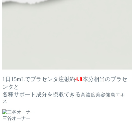
1日15mLでプラセンタ注射約
4.8
本分相当のプラセ
ンタと
各種サポート成分を摂取できる
高濃度美容健康エキ
ス
三谷オーナー