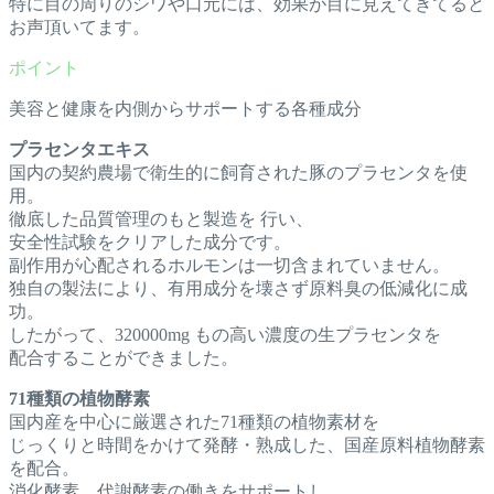
特に目の周りのシワや口元には、効果が目に見えてきてると
お声頂いてます。
美容と健康を内側からサポートする各種成分
プラセンタエキス
国内の契約農場で衛生的に飼育された豚のプラセンタを使
用。
徹底した品質管理のもと製造を 行い、
安全性試験をクリアした成分です。
副作用が心配されるホルモンは一切含まれていません。
独自の製法により、有用成分を壊さず原料臭の低減化に成
功。
したがって、320000mg もの高い濃度の生プラセンタを
配合することができました。
71種類の植物酵素
国内産を中心に厳選された71種類の植物素材を
じっくりと時間をかけて発酵・熟成した、国産原料植物酵素
を配合。
消化酵素、代謝酵素の働きをサポートし、