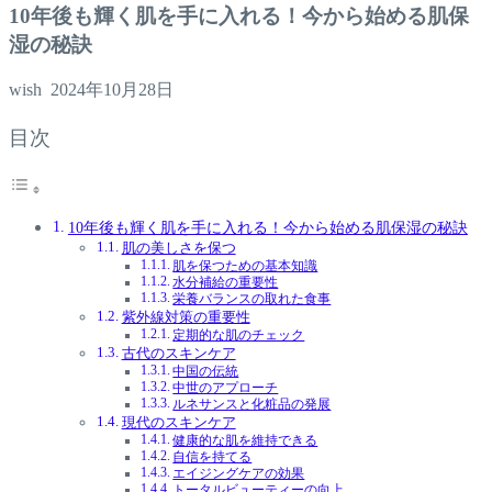
10年後も輝く肌を手に入れる！今から始める肌保
湿の秘訣
wish
2024年10月28日
目次
10年後も輝く肌を手に入れる！今から始める肌保湿の秘訣
肌の美しさを保つ
肌を保つための基本知識
水分補給の重要性
栄養バランスの取れた食事
紫外線対策の重要性
定期的な肌のチェック
古代のスキンケア
中国の伝統
中世のアプローチ
ルネサンスと化粧品の発展
現代のスキンケア
健康的な肌を維持できる
自信を持てる
エイジングケアの効果
トータルビューティーの向上