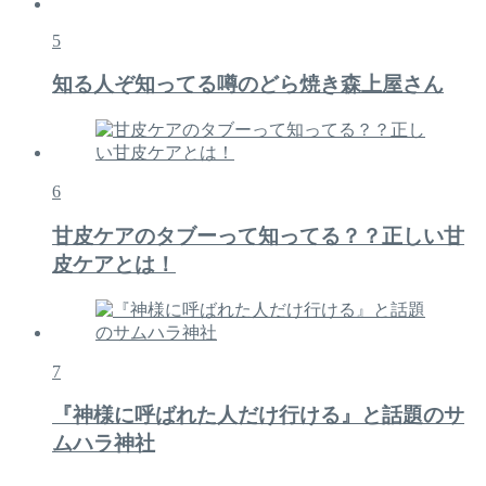
5
知る人ぞ知ってる噂のどら焼き森上屋さん
6
甘皮ケアのタブーって知ってる？？正しい甘
皮ケアとは！
7
『神様に呼ばれた人だけ行ける』と話題のサ
ムハラ神社