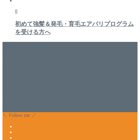
8
初めて強髪＆発毛・育毛エアバリプログラム
を受ける方へ
美容専門店
WISH&Vivant
香川県丸亀市にあるSalon de WISHネイルサロンVivantです。
延べ！4,107名様ご来店。 地域の皆さまに愛されSalon de
WISHは15年、ネイルサロンVivantは7年になります。 無添加
化粧品のDr.Recellとアクアヴィーナスの正規取り扱い店でお
肌のお悩みも数々改善されたお客様もいます。 ネイルサロ
ンVivantにて、痛い！巻爪をどうにかしたい方 矯正すること
で緩和され真っ直ぐな爪に戻ってきます。 お気軽にお問い
合わせ下さいね。
＼ Follow me ／