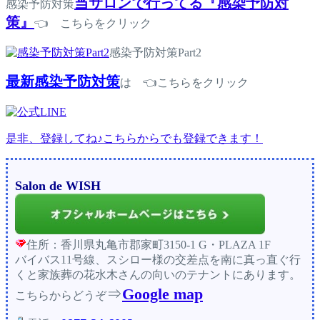
当サロンで行ってる『感染予防対
感染予防対策
策』
👈 こちらをクリック
感染予防対策Part2
最新感染予防対策
は 👈こちらをクリック
是非、登録してね♪こちらからでも登録できます！
Salon de WISH
住所：香川県丸亀市郡家町3150-1 G・PLAZA 1F
バイバス11号線、スシロー様の交差点を南に真っ直ぐ行
くと家族葬の花水木さんの向いのテナントにあります。
⇒
Google map
こちらからどうぞ