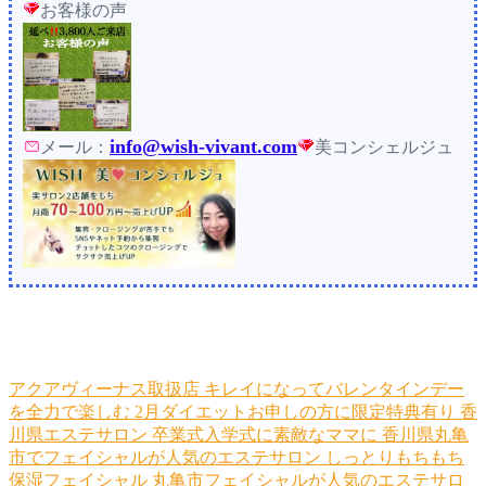
お客様の声
info@wish-vivant.com
メール：
美コンシェルジュ
アクアヴィーナス取扱店
キレイになってバレンタインデー
を全力で楽しむ
2月ダイエットお申しの方に限定特典有り
香
川県エステサロン
卒業式入学式に素敵なママに
香川県丸亀
市でフェイシャルが人気のエステサロン
しっとりもちもち
保湿フェイシャル
丸亀市フェイシャルが人気のエステサロ