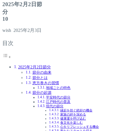
2025年2月2日節
1
wish
2025年2月3日
目次
2025年2月2日節分
節分の由来
節分とは
恵方巻きの習慣
地域ごとの特色
節分の起源
平安時代の節分
江戸時代の普及
現代の節分
縁起を担ぐ絶好の機会
家族の絆を深める
健康運を呼び込む
食文化を楽しむ
心をリフレッシュする機会
新たなスタートを切る