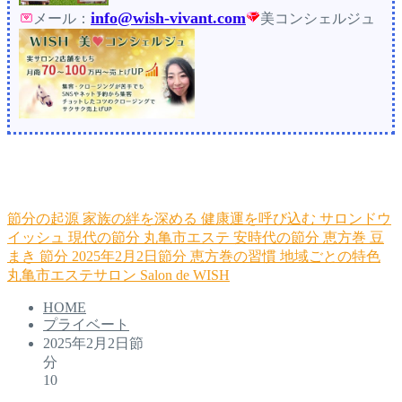
info@wish-vivant.com
メール：
美コンシェルジュ
節分の起源
家族の絆を深める
健康運を呼び込む
サロンドウ
イッシュ
現代の節分
丸亀市エステ
安時代の節分
恵方巻
豆
まき
節分
2025年2月2日節分
恵方巻の習慣
地域ごとの特色
丸亀市エステサロン
Salon de WISH
HOME
プライベート
2025年2月2日節
1