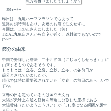
恵方巻食べましたでしょうか？
三谷オーナー
昨日は、丸亀ハーフマラソンでもあって
道路封鎖時間もあり、友達のお店で注文せずに
今回は、TRIALさんにしました（笑）
TRIAL丸亀店さんから自宅が近く、道封鎖でもないので
(*^^*)
節分の由来
中国で発祥した暦法「二十四節気（にじゅうしせっき）」に
由来するものであるそうです。
もともとは「立春、立夏、立秋、立冬」の各前日が
節分とされていましたが、
現代では特に重要視されていた「立春」の前日のみらしいで
すね。
立春の日を定めているのは国立天文台
太陽が天球上を通る経路を等角に分割した座標である、
太陽黄経（たいようこうけい）が「315度になる瞬間が属す
る日」を