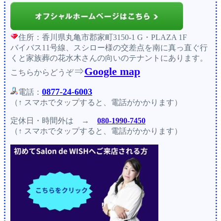
住所：香川県丸亀市郡家町3150-1 G・PLAZA 1F
バイバス11号線、スシロー様の交差点を南に真っ直ぐ行
くと家族葬の花水木さんの向いのテナントにあります。
⇒
Google map
こちらからどうぞ
0877-24-6003
電話：
（↑ スマホでタップすると、電話がかかります）
定休日・時間外
は →
080-1990-7450
（↑ スマホでタップすると、電話がかかります）