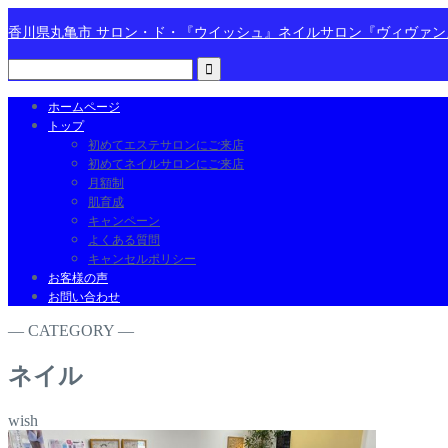
香川県丸亀市 サロン・ド・『ウイッシュ』ネイルサロン『ヴィヴァ
ホームページ
トップ
初めてエステサロンにご来店
初めてネイルサロンにご来店
月額制
肌育成
キャンペーン
よくある質問
キャンセルポリシー
お客様の声
お問い合わせ
― CATEGORY ―
ネイル
wish