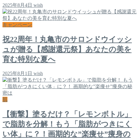
2025年8月4日
wish
キャンペーン
祝22周年！丸亀市のサロンドウイッシ
ュが贈る【感謝還元祭】あなたの美を
育む特別な夏へ
2025年8月1日
wish
肌
【衝撃】塗るだけ？「レモンボトル」
で脂肪を分解！もう「脂肪がつきにく
い体」に？！画期的な”楽痩せ”痩身の