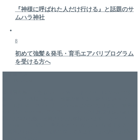
『神様に呼ばれた人だけ行ける』と話題のサ
ムハラ神社
8
初めて強髪＆発毛・育毛エアバリプログラム
を受ける方へ
美容専門店
WISH&Vivant
香川県丸亀市にあるSalon de WISHネイルサロンVivantです。
延べ！4,107名様ご来店。 地域の皆さまに愛されSalon de
WISHは15年、ネイルサロンVivantは7年になります。 無添加
化粧品のDr.Recellとアクアヴィーナスの正規取り扱い店でお
肌のお悩みも数々改善されたお客様もいます。 ネイルサロ
ンVivantにて、痛い！巻爪をどうにかしたい方 矯正すること
で緩和され真っ直ぐな爪に戻ってきます。 お気軽にお問い
合わせ下さいね。