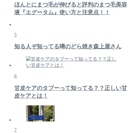
ほんとにまつ毛が伸びると評判のまつ毛美容
液『エグータム』使い方と注意点！！
5
知る人ぞ知ってる噂のどら焼き森上屋さん
6
甘皮ケアのタブーって知ってる？？正しい甘
皮ケアとは！
7