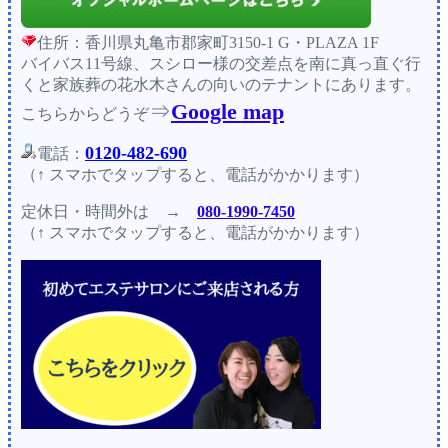
住所：香川県丸亀市郡家町3150-1 G・PLAZA 1F
バイバス11号線、スシロー様の交差点を南に真っ直ぐ行
くと家族葬の花水木さんの向いのテナントにあります。
⇒
Google map
こちらからどうぞ
0120-482-690
電話：
（↑ スマホでタップすると、電話がかかります）
定休日・時間外
は →
080-1990-7450
（↑ スマホでタップすると、電話がかかります）